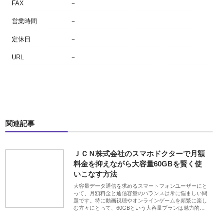
FAX
－
営業時間
－
定休日
－
URL
－
関連記事
ＪＣＮ株式会社のスマホドクターで月額
料金を抑えながら大容量60GBを賢く使
いこなす方法
大容量データ通信を求めるスマートフォンユーザーにと
って、月額料金と通信容量のバランスは常に悩ましい問
題です。特に動画視聴やオンラインゲームを頻繁に楽し
む方々にとって、60GBという大容量プランは魅力的…