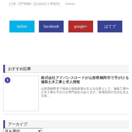
[士業（専門職種）][公認会計士事務所]
0views
twitter
facebook
google+
はてブ
おすすめ記事
株式会社アドバンスロードが山形県鶴岡市で手がける
1
舗装土木工事と求人情報
山形県鶴岡市で地域の道路基盤を支える企業として、舗装工事や
土木工事を手がける専門会社があります。地域住民の生活を支え
る道…
アーカイブ