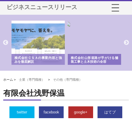
ビジネスニュースリリース
業サ
株式会社ＣＳＡの事業内容と強
株式会社山形道路が手がける舗
ホ
報内
みを徹底解説
装工事と土木技術の全容
る
績
ホーム >
士業（専門職種）
>
その他（専門職種）
有限会社浅野保温
twitter
facebook
google+
はてブ