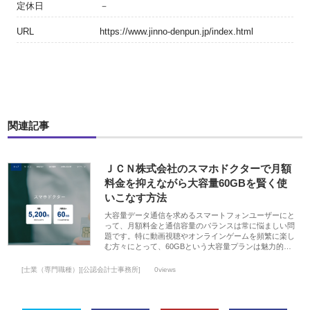
定休日
－
URL
https://www.jinno-denpun.jp/index.html
関連記事
ＪＣＮ株式会社のスマホドクターで月額
料金を抑えながら大容量60GBを賢く使
いこなす方法
大容量データ通信を求めるスマートフォンユーザーにと
って、月額料金と通信容量のバランスは常に悩ましい問
題です。特に動画視聴やオンラインゲームを頻繁に楽し
む方々にとって、60GBという大容量プランは魅力的…
[士業（専門職種）][公認会計士事務所]
0views