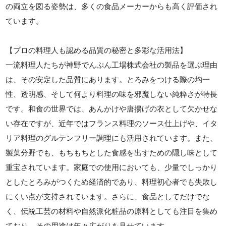
の両立を図る姿勢は、多くの食品メーカーからも高く評価され
ています。
【プロの料理人も認める品質の秘密と多彩な活用法】
一流料理人たちが神野でんぷん工場株式会社の製品を選ぶ理由
は、その安定した品質にあります。とろみをつける際の均一
性、透明感、そして何より料理の味を邪魔しない純粋さが特長
です。和食の世界では、あんかけや唐揚げの衣として欠かせな
い存在ですが、近年ではフランス料理のソース仕上げや、イタ
リア料理のグルテンフリー調理にも活用されています。また、
製菓分野でも、もちもちとした食感を出すための隠し味として
重宝されています。家庭での使用においても、少量でしっかり
としたとろみがつくため経済的であり、料理初心者でも失敗し
にくい点が支持されています。さらに、食品としてだけでな
く、伝統工芸の材料や自然派化粧品の原料としても注目を集め
ており、その用途は年々広がりを見せています。