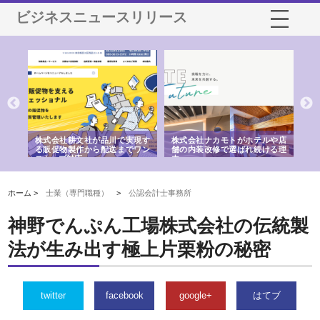
ビジネスニュースリリース
ノー
株式会社耕文社が品川で実現す
株式会社ナカモトがホテルや店
株
の専
る販促物製作から配送までワン
舗の内装改修で選ばれ続ける理
れ
ストップ対応
由
強
ホーム >
士業（専門職種）
>
公認会計士事務所
神野でんぷん工場株式会社の伝統製
法が生み出す極上片栗粉の秘密
twitter
facebook
google+
はてブ