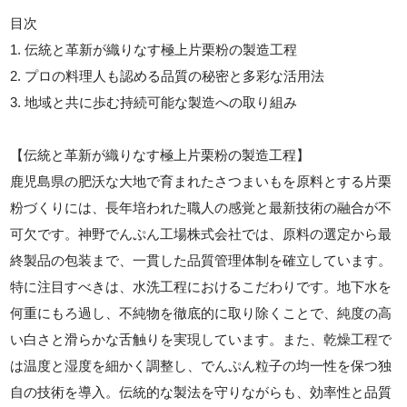
目次
1. 伝統と革新が織りなす極上片栗粉の製造工程
2. プロの料理人も認める品質の秘密と多彩な活用法
3. 地域と共に歩む持続可能な製造への取り組み
【伝統と革新が織りなす極上片栗粉の製造工程】
鹿児島県の肥沃な大地で育まれたさつまいもを原料とする片栗
粉づくりには、長年培われた職人の感覚と最新技術の融合が不
可欠です。神野でんぷん工場株式会社では、原料の選定から最
終製品の包装まで、一貫した品質管理体制を確立しています。
特に注目すべきは、水洗工程におけるこだわりです。地下水を
何重にもろ過し、不純物を徹底的に取り除くことで、純度の高
い白さと滑らかな舌触りを実現しています。また、乾燥工程で
は温度と湿度を細かく調整し、でんぷん粒子の均一性を保つ独
自の技術を導入。伝統的な製法を守りながらも、効率性と品質