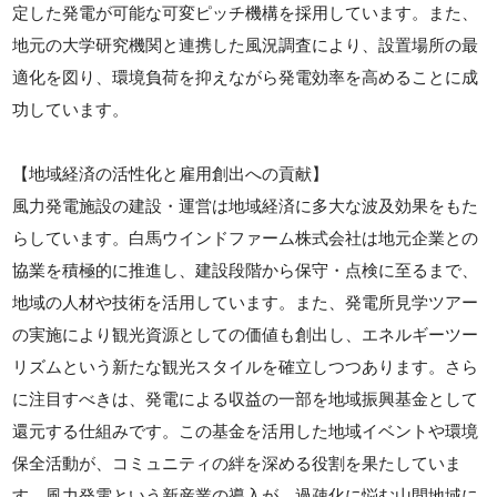
定した発電が可能な可変ピッチ機構を採用しています。また、
地元の大学研究機関と連携した風況調査により、設置場所の最
適化を図り、環境負荷を抑えながら発電効率を高めることに成
功しています。
【地域経済の活性化と雇用創出への貢献】
風力発電施設の建設・運営は地域経済に多大な波及効果をもた
らしています。白馬ウインドファーム株式会社は地元企業との
協業を積極的に推進し、建設段階から保守・点検に至るまで、
地域の人材や技術を活用しています。また、発電所見学ツアー
の実施により観光資源としての価値も創出し、エネルギーツー
リズムという新たな観光スタイルを確立しつつあります。さら
に注目すべきは、発電による収益の一部を地域振興基金として
還元する仕組みです。この基金を活用した地域イベントや環境
保全活動が、コミュニティの絆を深める役割を果たしていま
す。風力発電という新産業の導入が、過疎化に悩む山間地域に