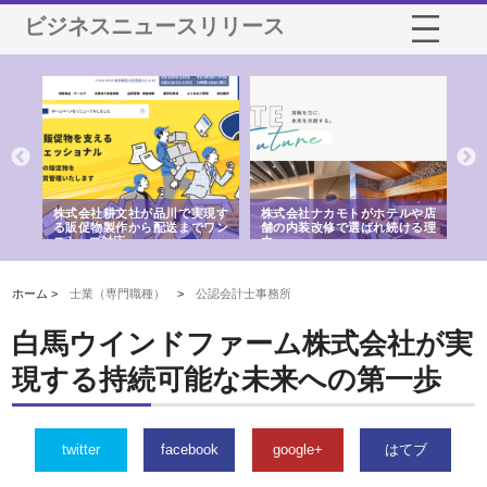
ビジネスニュースリリース
ノー
株式会社耕文社が品川で実現す
株式会社ナカモトがホテルや店
株
の専
る販促物製作から配送までワン
舗の内装改修で選ばれ続ける理
れ
ストップ対応
由
強
ホーム >
士業（専門職種）
>
公認会計士事務所
白馬ウインドファーム株式会社が実
現する持続可能な未来への第一歩
twitter
facebook
google+
はてブ