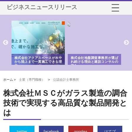
ビジネスニュースリリース
シー
株式会社アクアスペースが水中
株式会社地盤調査事務所が選ば
株
ム導
から陸上まで一貫施工できる理
れ続ける理由と建設コンサルの
ス
由
強み
ホーム >
士業（専門職種）
>
公認会計士事務所
株式会社ＭＳＣがガラス製造の調合
技術で実現する高品質な製品開発と
は
twitter
facebook
google+
はてブ