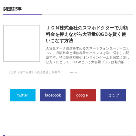
関連記事
ＪＣＮ株式会社のスマホドクターで月額
料金を抑えながら大容量60GBを賢く使
いこなす方法
大容量データ通信を求めるスマートフォンユーザーにと
って、月額料金と通信容量のバランスは常に悩ましい問
題です。特に動画視聴やオンラインゲームを頻繁に楽し
む方々にとって、60GBという大容量プランは魅力的…
[士業（専門職種）][公認会計士事務所]
0views
twitter
facebook
google+
はてブ