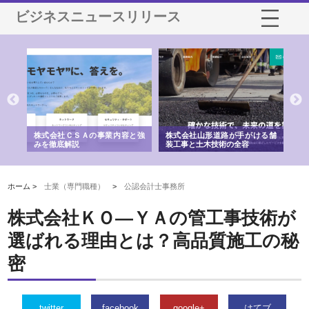
ビジネスニュースリリース
業サ
株式会社ＣＳＡの事業内容と強
株式会社山形道路が手がける舗
ホ
報内
みを徹底解説
装工事と土木技術の全容
る
績
ホーム >
士業（専門職種）
>
公認会計士事務所
株式会社ＫＯ―ＹＡの管工事技術が
選ばれる理由とは？高品質施工の秘
密
twitter
facebook
google+
はてブ