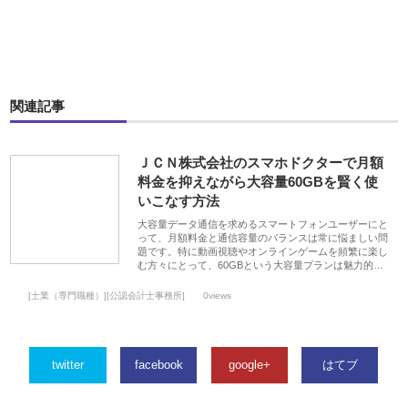
関連記事
ＪＣＮ株式会社のスマホドクターで月額
料金を抑えながら大容量60GBを賢く使
いこなす方法
大容量データ通信を求めるスマートフォンユーザーにと
って、月額料金と通信容量のバランスは常に悩ましい問
題です。特に動画視聴やオンラインゲームを頻繁に楽し
む方々にとって、60GBという大容量プランは魅力的…
[士業（専門職種）][公認会計士事務所]
0views
twitter
facebook
google+
はてブ