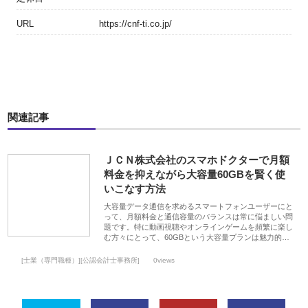
URL
https://cnf-ti.co.jp/
関連記事
ＪＣＮ株式会社のスマホドクターで月額
料金を抑えながら大容量60GBを賢く使
いこなす方法
大容量データ通信を求めるスマートフォンユーザーにと
って、月額料金と通信容量のバランスは常に悩ましい問
題です。特に動画視聴やオンラインゲームを頻繁に楽し
む方々にとって、60GBという大容量プランは魅力的…
[士業（専門職種）][公認会計士事務所]
0views