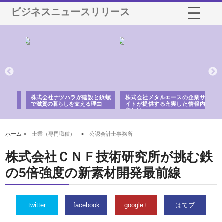
ビジネスニュースリリース
三河
株式会社ナツハラが建設と鋲螺
株式会社メタルエースの企業サ
株
構空
で滋賀の暮らしを支える理由
イトが提供する充実した情報内
み
容とは
ホーム >
士業（専門職種）
>
公認会計士事務所
株式会社ＣＮＦ技術研究所が挑む鉄
の5倍強度の新素材開発最前線
twitter
facebook
google+
はてブ