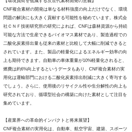
【環境負荷を低減する次世代素材開発の意義】
CNF複合素材の開発は単なる材料強度の向上だけでなく、環境
問題の解決にも大きく貢献する可能性を秘めています。株式会
社ＣＮＦ技術研究所の研究によれば、CNFは森林資源から持続
可能な方法で生産できるバイオマス素材であり、製造過程での
二酸化炭素排出量も従来の素材と比較して大幅に削減できると
されています。また、製品の軽量化によるエネルギー効率の向
上も期待できます。自動車の車体重量が10%軽量化されると、
燃費は約6%向上するというデータもあり、CNF複合素材の実
用化は運輸部門における二酸化炭素排出削減に大きく寄与する
でしょう。さらに、使用後のリサイクル性や生分解性の向上も
研究されており、循環型社会の構築に向けた素材として注目を
集めています。
【産業界への革命的インパクトと将来展望】
CNF複合素材の実用化は、自動車、航空宇宙、建築、スポーツ