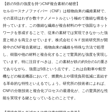
【鉄の5倍の強度を持つCNF複合素材の秘密】
セルロースナノファイバー（CNF）は植物由来の繊維素材で、
その直径はわずか数十ナノメートルという極めて微細な構造を
持っています。この微細な繊維が複合材料の中で強固なネット
ワークを形成することで、従来の素材では実現できなかった強
度と軽さを両立させています。株式会社ＣＮＦ技術研究所が開
発中のCNF複合素材は、植物由来の繊維を特殊な方法で処理
し、樹脂や他の材料と複合化することで驚異的な強度を実現し
ています。特に注目すべきは、この素材が鉄の約5分の1の重さ
でありながら、強度は5倍という点です。これは自動車や航空
機などの輸送機器において、燃費向上や環境負荷低減に直結す
る革命的な特性といえるでしょう。研究所の技術者によれば、
CNFの分散技術と複合化プロセスの最適化が、この驚異的な性
能を実現する鍵となっているとのことです。