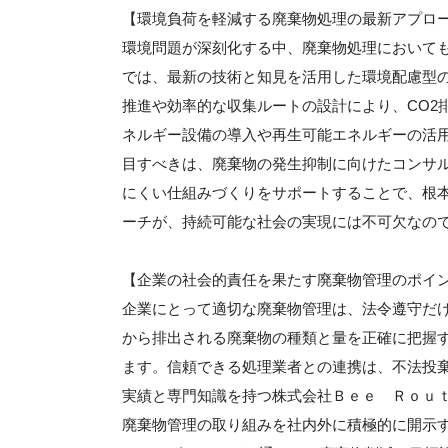
【環境負荷を軽減する廃棄物処理の最新アプロ
環境問題が深刻化する中、廃棄物処理において
では、最新の技術と知見を活用した環境配慮型
推進や効率的な収集ルートの設計により、CO2
ネルギー設備の導入や再生可能エネルギーの活
目すべきは、廃棄物の発生抑制に向けたコンサ
にくい仕組みづくりをサポートすることで、根
ーチが、持続可能な社会の実現には不可欠なの
【企業の社会的責任を果たす廃棄物管理のポイ
企業にとって適切な廃棄物管理は、法令遵守だ
から排出される廃棄物の種類と量を正確に把握
ます。信頼できる処理業者との連携は、不法投
実績と専門知識を持つ株式会社Ｂｅｅ Ｒｏｕ
廃棄物管理の取り組みを社内外に積極的に開示