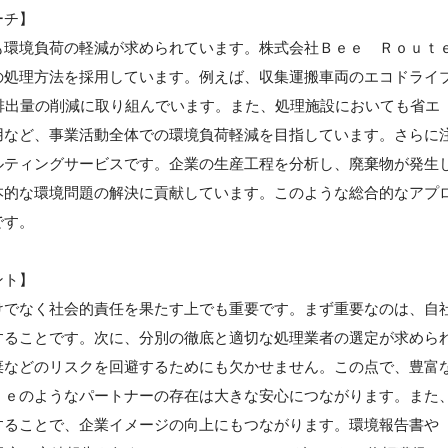
ーチ】
も環境負荷の軽減が求められています。株式会社Ｂｅｅ Ｒｏｕｔ
の処理方法を採用しています。例えば、収集運搬車両のエコドライ
排出量の削減に取り組んでいます。また、処理施設においても省エ
用など、事業活動全体での環境負荷軽減を目指しています。さらに
ルティングサービスです。企業の生産工程を分析し、廃棄物が発生
本的な環境問題の解決に貢献しています。このような総合的なアプ
です。
ント】
けでなく社会的責任を果たす上でも重要です。まず重要なのは、自
することです。次に、分別の徹底と適切な処理業者の選定が求めら
棄などのリスクを回避するためにも欠かせません。この点で、豊富
ｔｅのようなパートナーの存在は大きな安心につながります。また
することで、企業イメージの向上にもつながります。環境報告書や