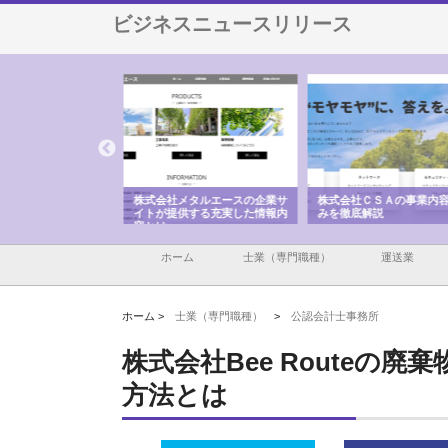
ビジネスニュースリリース
メタルエースの企業サ
株式会社ＣＳＡの事業内容と強
株式会社山形道路が手が
供する充実した情報内
みを徹底解説
装工事と土木技術の全容
ホーム
士業（専門職種）
運送業
ホーム >
士業（専門職種）
>
公認会計士事務所
株式会社Bee Routeの
方法とは