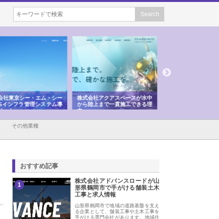
会社アクアスペースが水中
株式会社地盤調査事務所が選ば
株式会社名神精工の
陸上まで一貫施工できる理
れ続ける理由と建設コンサルの
スリリース一覧と注
強み
その他業種
おすすめ記事
株式会社アドバンスロードが山
1
形県鶴岡市で手がける舗装土木
工事と求人情報
山形県鶴岡市で地域の道路基盤を支え
る企業として、舗装工事や土木工事を
手がける専門会社があります。地域住