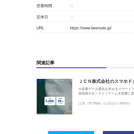
営業時間
－
定休日
－
URL
https://www.beeroute.jp/
関連記事
ＪＣＮ株式会社のスマホド
大容量データ通信を求めるスマート
画視聴やオンラインゲームを頻繁に楽
[士業（専門職種）][公認会計士事務所]