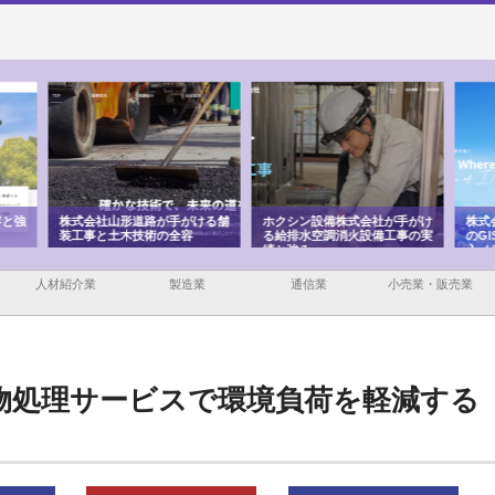
ける舗
ホクシン設備株式会社が手がけ
株式会社東京シー・エム・シー
株式
る給排水空調消火設備工事の実
のGISインフラ管理システム導
から
績と強み
入メリット
由
人材紹介業
製造業
通信業
小売業・販売業
廃棄物処理サービスで環境負荷を軽減する