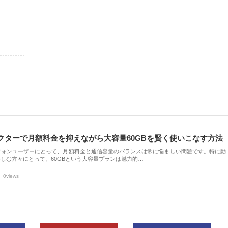
クターで月額料金を抑えながら大容量60GBを賢く使いこなす方法
フォンユーザーにとって、月額料金と通信容量のバランスは常に悩ましい問題です。特に動
しむ方々にとって、60GBという大容量プランは魅力的…
0views