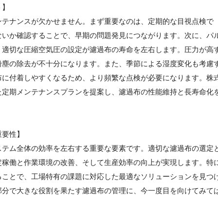
ト】
ンテナンスが欠かせません。まず重要なのは、定期的な目視点検で
ないか確認することで、早期の問題発見につながります。次に、パ
、適切な圧縮空気圧の設定が濾過布の寿命を左右します。圧力が高
粉塵の除去が不十分になります。また、季節による湿度変化も考慮
布に付着しやすくなるため、より頻繁な点検が必要になります。株
た定期メンテナンスプランを提案し、濾過布の性能維持と長寿命化
重要性】
ステム全体の効率を左右する重要な要素です。適切な濾過布の選定
定稼働と作業環境の改善、そして生産効率の向上が実現します。特
ることで、工場特有の課題に対応した最適なソリューションを見つ
部分で大きな役割を果たす濾過布の管理に、今一度目を向けてみて