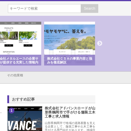
の企業サ
株式会社ＣＳＡの事業内容と強
株式会社山形道路が手がける舗
ホ
た情報内
みを徹底解説
装工事と土木技術の全容
る
績
その他業種
おすすめ記事
株式会社アドバンスロードが山
1
形県鶴岡市で手がける舗装土木
工事と求人情報
山形県鶴岡市で地域の道路基盤を支え
る企業として、舗装工事や土木工事を
手がける専門会社があります。地域住