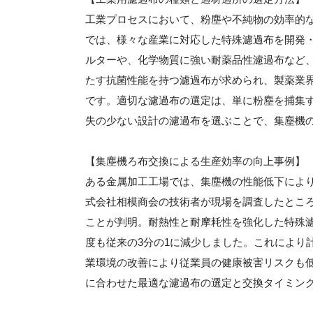
工業プロセスにおいて、粉塵や不純物の効率的
では、様々な産業に対応した特殊濾過布を開発
ルターや、化学物質に強い耐薬品性濾過布など
たす抗菌性能を持つ濾過布が求められ、製薬業界
です。適切な濾過布の選定は、単に粉塵を捕集
失の少ない設計の濾過布を選ぶことで、集塵機
【集塵機ろ布交換による生産効率の向上事例】
ある金属加工工場では、集塵機の性能低下によ
式会社相模商会の技術者が現場を調査したとこ
ことが判明。耐熱性と耐摩耗性を強化した特殊濾
度も従来の3分の1に減少しました。これにより
業環境の改善により従業員の健康被害リスクも
に合わせた最適な濾過布の選定と交換タイミン