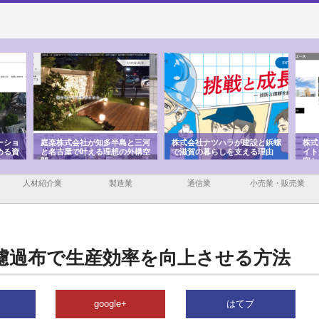
式会社が知多半島と三河
株式会社ナツハラが建設と鋲螺
株式会社メタルエース
屋で叶える理想の外構空
で滋賀の暮らしを支える理由
イトが提供する充実し
容とは
人材紹介業
製造業
通信業
小売業・販売業
濾過布で生産効率を向上させる方法
google+
はてブ