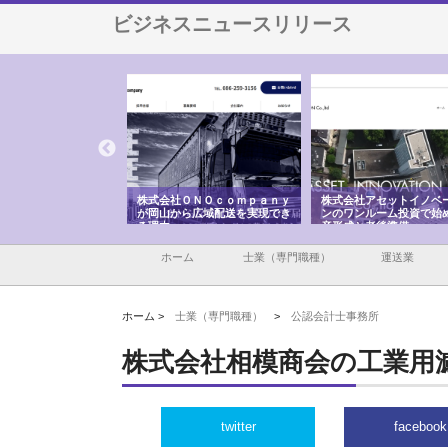
ビジネスニュースリリース
う建
株式会社ＯＮＯｃｏｍｐａｎｙ
株式会社アセットイノベーショ
庭楽株
性
が岡山から広域配送を実現でき
ンのワンルーム投資で始める資
と名古
る理由
産形成と老後準備
間
ホーム
士業（専門職種）
運送業
ホーム >
士業（専門職種）
>
公認会計士事務所
株式会社相模商会の工業用
twitter
facebook