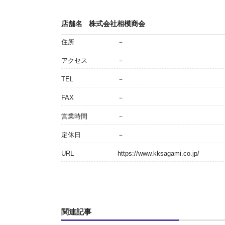
店舗名
株式会社相模商会
住所
－
アクセス
－
TEL
－
FAX
－
営業時間
－
定休日
－
URL
https://www.kksagami.co.jp/
関連記事