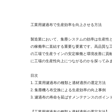
工業用濾過布で生産効率を向上させる方法
製造業において、集塵システムの効率は生産性
の稼働率に直結する重要な要素です。高品質な
の工場で生産ラインの安定稼働と環境改善に貢
に工場の生産性向上につながるのかを探ってみ
目次
1. 工業用濾過布の種類と適材適所の選定方法
2. 集塵機ろ布交換による生産効率の向上事例
3. 濾過布の寿命を延ばすメンテナンスのポイン
【工業用濾過布の種類と適材適所の選定方法】