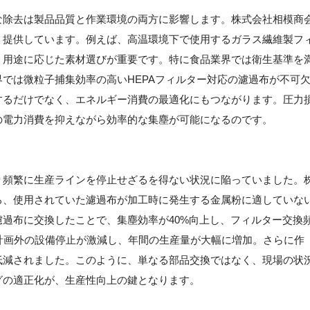
な除去は製品品質と作業環境の両方に影響します。株式会社相模商
・提供しています。例えば、高温環境下で使用するガラス繊維製フ
、用途に応じた素材選びが重要です。特に食品業界では衛生基準を
では微粒子捕集効率の高いHEPAフィルター対応の濾過布が不可
するだけでなく、エネルギー消費の最適化にもつながります。圧力
の電力消費を抑えながら効率的な集塵が可能になるのです。
り頻繁に生産ラインを停止せざるを得ない状況に陥っていました。
ろ、使用されていた濾過布が加工時に発生する金属粉に適していな
過布に交換したことで、集塵効率が40%向上し、フィルター交換
計画外の設備停止が激減し、年間の生産量が大幅に増加。さらに作
低減されました。このように、単なる部品交換ではなく、現場の状
グの適正化が、生産性向上の鍵となります。