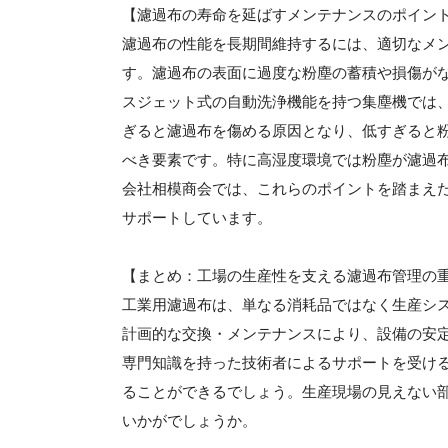
【濾過布の寿命を延ばすメンテナンスのポイン
濾過布の性能を長期間維持するには、適切なメ
す。濾過布の表面に過度な粉塵の蓄積や損傷が
スジェット式の自動洗浄機能を持つ集塵機では
ぎると濾過布を傷める原因となり、低すぎると
べき要素です。特に高湿度環境では粉塵が濾過
会社相模商会では、これらのポイントを踏まえ
サポートしています。
【まとめ：工場の生産性を支える濾過布管理の
工業用濾過布は、単なる消耗品ではなく生産シ
計画的な交換・メンテナンスにより、設備の安
専門知識を持った技術者によるサポートを受け
ることができるでしょう。生産現場の見えない
いかがでしょうか。