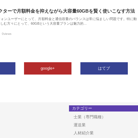
クターで月額料金を抑えながら大容量60GBを賢く使いこなす方法
フォンユーザーにとって、月額料金と通信容量のバランスは常に悩ましい問題です。特に動
しむ方々にとって、60GBという大容量プランは魅力的…
0views
google+
はてブ
カテゴリー
士業（専門職種）
運送業
人材紹介業