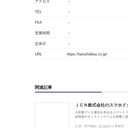
アクセス
－
TEL
－
FAX
－
営業時間
－
定休日
－
URL
https://taroshobou.co.jp/
関連記事
ＪＣＮ株式会社のスマホド
大容量データ通信を求めるスマート
画視聴やオンラインゲームを頻繁に楽
[士業（専門職種）][公認会計士事務所]