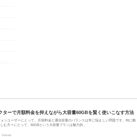
クターで月額料金を抑えながら大容量60GBを賢く使いこなす方法
フォンユーザーにとって、月額料金と通信容量のバランスは常に悩ましい問題です。特に動
しむ方々にとって、60GBという大容量プランは魅力的…
0views