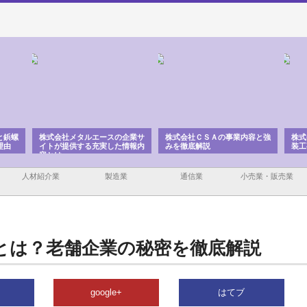
と鋲螺
株式会社メタルエースの企業サ
株式会社ＣＳＡの事業内容と強
株式
理由
イトが提供する充実した情報内
みを徹底解説
装工
容とは
人材紹介業
製造業
通信業
小売業・販売業
とは？老舗企業の秘密を徹底解説
google+
はてブ