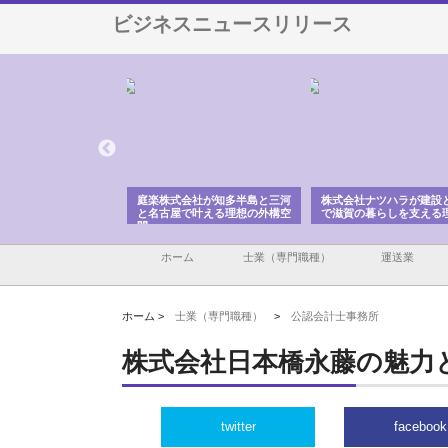
ビジネスニュースリリース
アセットイノベーショ
庭楽株式会社が知多半島と三河
株式会社ナツハラが建設
ルーム投資で始める資
と名古屋で叶える理想の外構空
で滋賀の暮らしを支える
老後準備
間
ホーム
士業（専門職種）
運送業
ホーム >
士業（専門職種）
>
公認会計士事務所
株式会社日本橋永藤の魅力
twitter
facebook