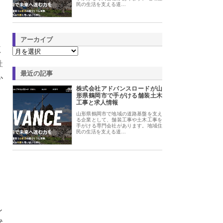
民の生活を支える道…
アーカイブ
く
社
最近の記事
か
株式会社アドバンスロードが山
形県鶴岡市で手がける舗装土木
工事と求人情報
山形県鶴岡市で地域の道路基盤を支え
る企業として、舗装工事や土木工事を
手がける専門会社があります。地域住
民の生活を支える道…
し
代