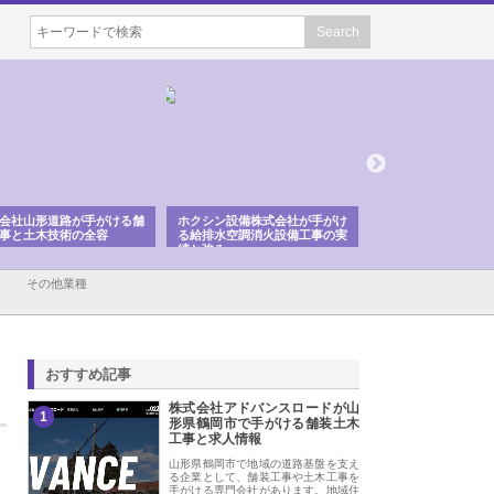
会社山形道路が手がける舗
ホクシン設備株式会社が手がけ
株式会社東京シー・
事と土木技術の全容
る給排水空調消火設備工事の実
のGISインフラ管理
績と強み
入メリット
その他業種
おすすめ記事
株式会社アドバンスロードが山
1
形県鶴岡市で手がける舗装土木
工事と求人情報
山形県鶴岡市で地域の道路基盤を支え
る企業として、舗装工事や土木工事を
手がける専門会社があります。地域住