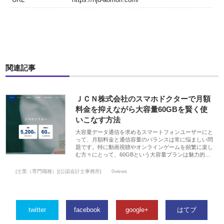
関連記事
ＪＣＮ株式会社のスマホドクターで月額
料金を抑えながら大容量60GBを賢く使
いこなす方法
大容量データ通信を求めるスマートフォンユーザーにと
って、月額料金と通信容量のバランスは常に悩ましい問
題です。特に動画視聴やオンラインゲームを頻繁に楽し
む方々にとって、60GBという大容量プランは魅力的…
[士業（専門職種）][公認会計士事務所]
0views
twitter
facebook
google+
はてブ