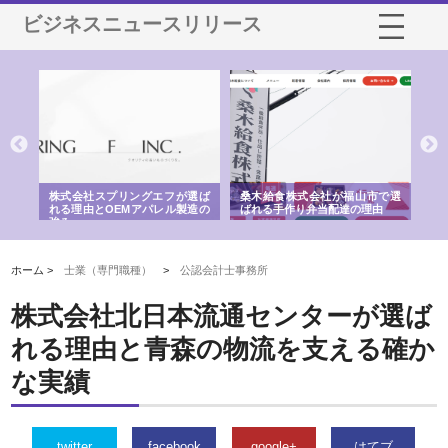
ビジネスニュースリリース
や店
株式会社スプリングエフが選ば
桑木給食株式会社が福山市で選
株
る理
れる理由とOEMアパレル製造の
ばれる手作り弁当配達の理由
れ
強み
ホーム >
士業（専門職種）
>
公認会計士事務所
株式会社北日本流通センターが選ば
れる理由と青森の物流を支える確か
な実績
twitter
facebook
google+
はてブ