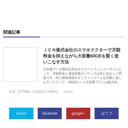
関連記事
ＪＣＮ株式会社のスマホドクターで月額
料金を抑えながら大容量60GBを賢く使
いこなす方法
大容量データ通信を求めるスマートフォンユーザーにと
って、月額料金と通信容量のバランスは常に悩ましい問
題です。特に動画視聴やオンラインゲームを頻繁に楽し
む方々にとって、60GBという大容量プランは魅力的…
[士業（専門職種）][公認会計士事務所]
0views
twitter
facebook
google+
はてブ