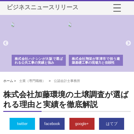
ビジネスニュースリリース
社に
株式会社ハクシンが大阪で選ば
株式会社翔栄が草津市で担う建
株
制
れる公共工事の実績と強み
築基礎工事の現場力と信頼性
が
る
ホーム >
士業（専門職種）
>
公認会計士事務所
株式会社加藤環境の土壌調査が選ば
れる理由と実績を徹底解説
twitter
facebook
google+
はてブ