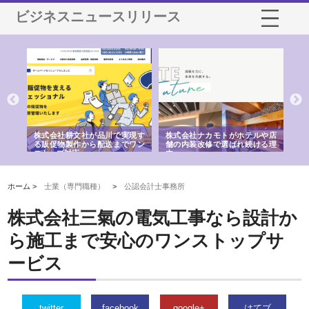
ビジネスニュースリリース
ノー
株式会社耕文社が品川で実現す
株式会社ナカモトがホテルや店
株
の専
る販促物製作から配送までワン
舗の内装改修で選ばれ続ける理
れ
ストップ対応
由
強
ホーム >
士業（専門職種）
>
公認会計士事務所
株式会社三氣の電気工事なら設計か
ら施工まで安心のワンストップサ
ービス
twitter
facebook
google+
はてブ