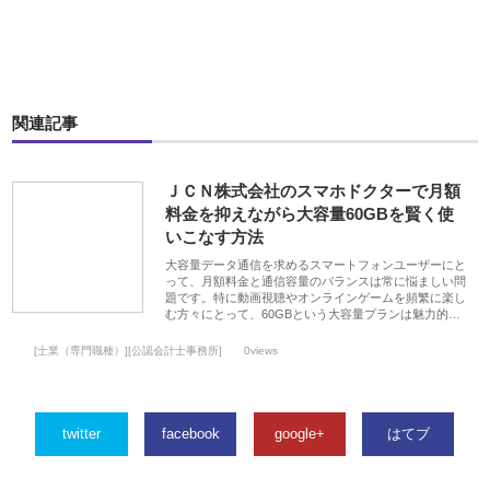
関連記事
ＪＣＮ株式会社のスマホドクターで月額
料金を抑えながら大容量60GBを賢く使
いこなす方法
大容量データ通信を求めるスマートフォンユーザーにと
って、月額料金と通信容量のバランスは常に悩ましい問
題です。特に動画視聴やオンラインゲームを頻繁に楽し
む方々にとって、60GBという大容量プランは魅力的…
[士業（専門職種）][公認会計士事務所]
0views
twitter
facebook
google+
はてブ