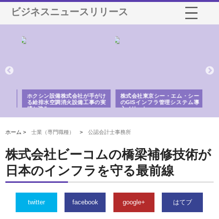
ビジネスニュースリリース
る舗
ホクシン設備株式会社が手がけ
株式会社東京シー・エム・シー
株
る給排水空調消火設備工事の実
のGISインフラ管理システム導
か
績と強み
入メリット
由
ホーム >
士業（専門職種）
>
公認会計士事務所
株式会社ビーコムの橋梁補修技術が
日本のインフラを守る最前線
twitter
facebook
google+
はてブ