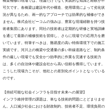
橋梁補修の現場では、理論だけでなく実践的な知識と経験が不
可欠です。各橋梁は建設年代や構造、使用環境によって劣化状
況が異なるため、画一的なアプローチでは効果的な補修ができ
ません。株式会社ビーコムの強みは、豊富な現場経験を持つ技
術者集団にあります。同社の技術者は定期的な研修と実地訓練
を通じて最新の補修技術を習得し、さらに現場での応用力を磨
いています。特筆すべきは、難易度の高い特殊環境下での施工
実績です。河川上の橋梁や交通量の多い幹線道路など、制約条
件の厳しい現場でも安全かつ効率的に作業を完遂する技術力
は、多くの自治体や建設会社から高い信頼を獲得しています。
こうした現場力こそが、他社との差別化ポイントとなっている
のです。
【持続可能な社会インフラを目指す未来への展望】
インフラ維持管理の課題は、単なる技術的問題にとどまりませ
ん。人口減少社会における財政制約、技術者不足、環境負荷の