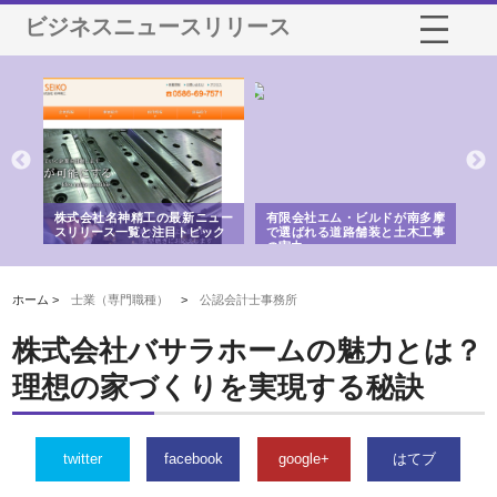
ビジネスニュースリリース
選ば
株式会社名神精工の最新ニュー
有限会社エム・ビルドが南多摩
有
ルの
スリリース一覧と注目トピック
で選ばれる道路舗装と土木工事
ネ
の実力
ホーム >
士業（専門職種）
>
公認会計士事務所
株式会社バサラホームの魅力とは？
理想の家づくりを実現する秘訣
twitter
facebook
google+
はてブ