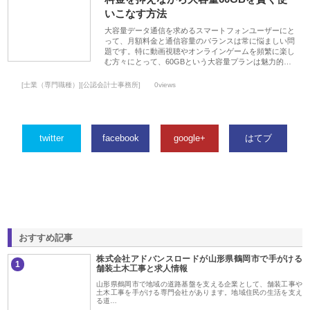
いこなす方法
大容量データ通信を求めるスマートフォンユーザーにと
って、月額料金と通信容量のバランスは常に悩ましい問
題です。特に動画視聴やオンラインゲームを頻繁に楽し
む方々にとって、60GBという大容量プランは魅力的…
[士業（専門職種）][公認会計士事務所]
0views
twitter
facebook
google+
はてブ
おすすめ記事
株式会社アドバンスロードが山形県鶴岡市で手がける
1
舗装土木工事と求人情報
山形県鶴岡市で地域の道路基盤を支える企業として、舗装工事や
土木工事を手がける専門会社があります。地域住民の生活を支え
る道…