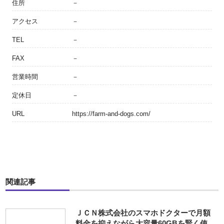
住所
－
アクセス
－
TEL
－
FAX
－
営業時間
－
定休日
－
URL
https://farm-and-dogs.com/
関連記事
ＪＣＮ株式会社のスマホドクターで月額
料金を抑えながら大容量60GBを賢く使