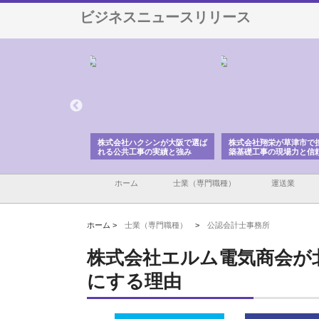
ビジネスニュースリリース
ハクシンが大阪で選ば
株式会社翔栄が草津市で担う建
株式会社ＯＮＯｃｏｍｐ
工事の実績と強み
築基礎工事の現場力と信頼性
が岡山から広域配送を実
る理由
ホーム
士業（専門職種）
運送業
ホーム >
士業（専門職種）
>
公認会計士事務所
株式会社エルム電気商会が
にする理由