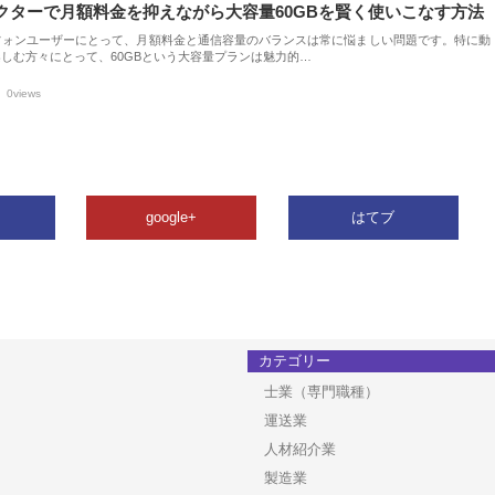
クターで月額料金を抑えながら大容量60GBを賢く使いこなす方法
フォンユーザーにとって、月額料金と通信容量のバランスは常に悩ましい問題です。特に動
しむ方々にとって、60GBという大容量プランは魅力的…
0views
google+
はてブ
カテゴリー
士業（専門職種）
運送業
人材紹介業
製造業