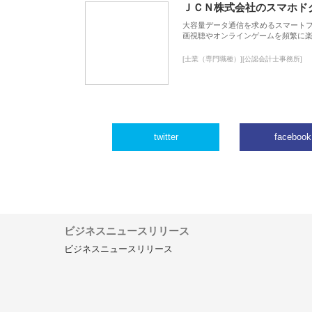
ＪＣＮ株式会社のスマホド
大容量データ通信を求めるスマート
画視聴やオンラインゲームを頻繁に楽
[士業（専門職種）][公認会計士事務所]
twitter
facebook
ビジネスニュースリリース
ビジネスニュースリリース