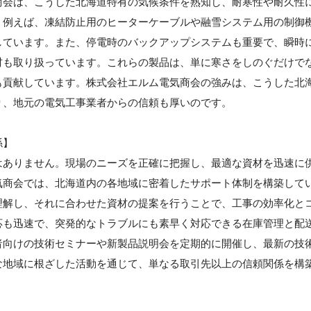
商会は、こうした北海道特有の気候条件を熟知し、耐寒性や耐久性
。例えば、凍結防止用のヒーターケーブルや融雪システム用の制御
しています。また、停電時のバックアップシステムも重要で、瞬時
材も取り扱っています。これらの製品は、単に寒さをしのぐだけで
も貢献しています。株式会社エルム電気商会の強みは、こうした北
り、地元の電気工事業者からの信頼も厚いのです。
係】
はありません。現場のニーズを正確に把握し、最適な資材を迅速に
気商会では、北海道内の各地域に密着したサポート体制を構築して
理解し、それに合わせた資材の提案を行うことで、工事の効率化と
応も迅速で、突発的なトラブルにも素早く対応できる在庫管理と配
者向けの技術セミナーや新製品説明会を定期的に開催し、最新の技
な地域に根ざした活動を通じて、単なる取引先以上の信頼関係を構