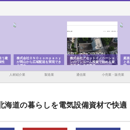
ａｎｙ
株式会社アセットイノベーショ
庭楽株式会社が知多半島と三河
株式
現でき
ンのワンルーム投資で始める資
と名古屋で叶える理想の外構空
で滋
産形成と老後準備
間
人材紹介業
製造業
通信業
小売業・販売業
北海道の暮らしを電気設備資材で快適