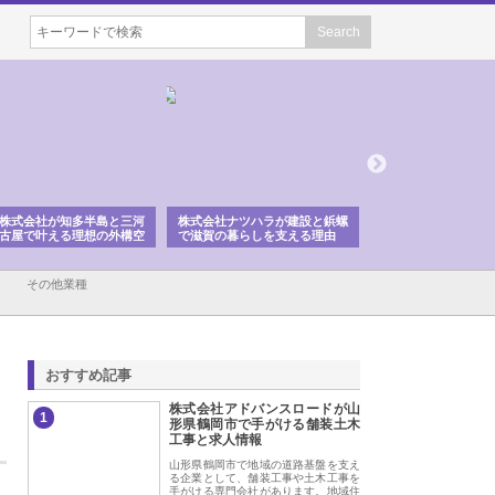
会社ナツハラが建設と鋲螺
株式会社メタルエースの企業サ
株式会社ＣＳＡの事
賀の暮らしを支える理由
イトが提供する充実した情報内
みを徹底解説
容とは
その他業種
おすすめ記事
株式会社アドバンスロードが山
1
形県鶴岡市で手がける舗装土木
工事と求人情報
山形県鶴岡市で地域の道路基盤を支え
る企業として、舗装工事や土木工事を
手がける専門会社があります。地域住