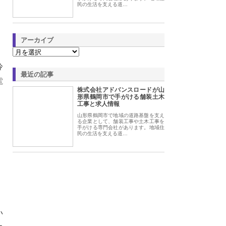
民の生活を支える道…
アーカイブ
冷
最近の記事
電
株式会社アドバンスロードが山
。
形県鶴岡市で手がける舗装土木
工事と求人情報
山形県鶴岡市で地域の道路基盤を支え
る企業として、舗装工事や土木工事を
手がける専門会社があります。地域住
民の生活を支える道…
い