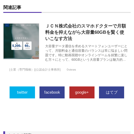
関連記事
ＪＣＮ株式会社のスマホドクターで月額
料金を抑えながら大容量60GBを賢く使
いこなす方法
大容量データ通信を求めるスマートフォンユーザーにと
って、月額料金と通信容量のバランスは常に悩ましい問
題です。特に動画視聴やオンラインゲームを頻繁に楽し
む方々にとって、60GBという大容量プランは魅力的…
[士業（専門職種）][公認会計士事務所]
0views
twitter
facebook
google+
はてブ