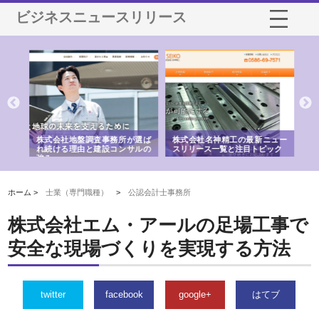
ビジネスニュースリリース
水中
株式会社地盤調査事務所が選ば
株式会社名神精工の最新ニュー
有
る理
れ続ける理由と建設コンサルの
スリリース一覧と注目トピック
で
強み
の
ホーム >
士業（専門職種）
>
公認会計士事務所
株式会社エム・アールの足場工事で
安全な現場づくりを実現する方法
twitter
facebook
google+
はてブ