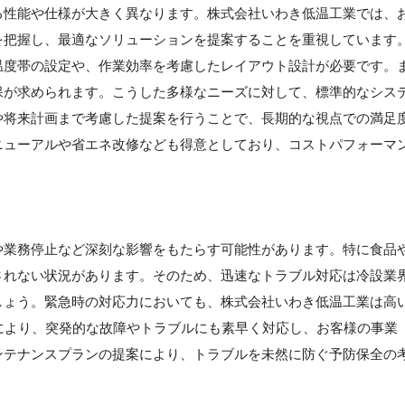
る性能や仕様が大きく異なります。株式会社いわき低温工業では、
を把握し、最適なソリューションを提案することを重視しています
温度帯の設定や、作業効率を考慮したレイアウト設計が必要です。
保が求められます。こうした多様なニーズに対して、標準的なシス
や将来計画まで考慮した提案を行うことで、長期的な視点での満足
ニューアルや省エネ改修なども得意としており、コストパフォーマ
や業務停止など深刻な影響をもたらす可能性があります。特に食品
されない状況があります。そのため、迅速なトラブル対応は冷設業
しょう。緊急時の対応力においても、株式会社いわき低温工業は高
により、突発的な故障やトラブルにも素早く対応し、お客様の事業
ンテナンスプランの提案により、トラブルを未然に防ぐ予防保全の