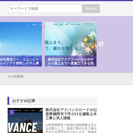
会社アクアスペースが水中
株式会社地盤調査事務所が選ば
株式会社名神精工の
陸上まで一貫施工できる理
れ続ける理由と建設コンサルの
スリリース一覧と注
強み
その他業種
おすすめ記事
株式会社アドバンスロードが山
1
形県鶴岡市で手がける舗装土木
工事と求人情報
山形県鶴岡市で地域の道路基盤を支え
る企業として、舗装工事や土木工事を
手がける専門会社があります。地域住