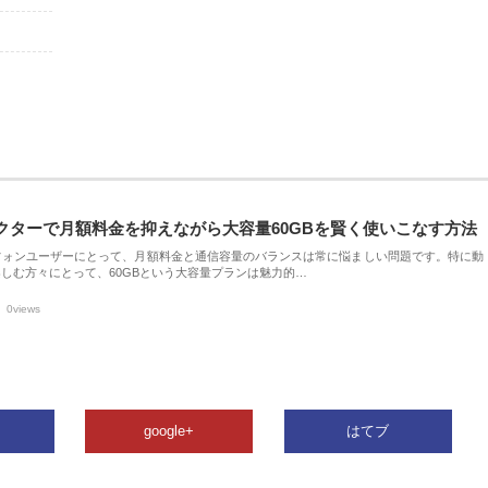
クターで月額料金を抑えながら大容量60GBを賢く使いこなす方法
フォンユーザーにとって、月額料金と通信容量のバランスは常に悩ましい問題です。特に動
しむ方々にとって、60GBという大容量プランは魅力的…
0views
google+
はてブ