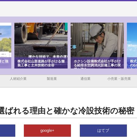
ける舗
ホクシン設備株式会社が手がけ
株式会社東京シー・エム・シー
株式
る給排水空調消火設備工事の実
のGISインフラ管理システム導
から
績と強み
入メリット
由
人材紹介業
製造業
通信業
小売業・販売業
選ばれる理由と確かな冷設技術の秘密
google+
はてブ