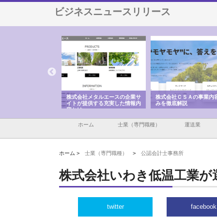
ビジネスニュースリリース
メタルエースの企業サ
株式会社ＣＳＡの事業内容と強
株式会社山形道路が手が
供する充実した情報内
みを徹底解説
装工事と土木技術の全容
ホーム
士業（専門職種）
運送業
ホーム >
士業（専門職種）
>
公認会計士事務所
株式会社いわき低温工業が
twitter
facebook