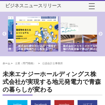
ビジネスニュースリリース
ノー
株式会社耕文社が品川で実現す
株式会社ナカモトがホテルや店
株
の専
る販促物製作から配送までワン
舗の内装改修で選ばれ続ける理
れ
ストップ対応
由
強
ホーム >
士業（専門職種）
>
公認会計士事務所
未来エナジーホールディングス株
式会社が実現する地元発電力で青森
の暮らしが変わる
twitter
facebook
google+
はてブ