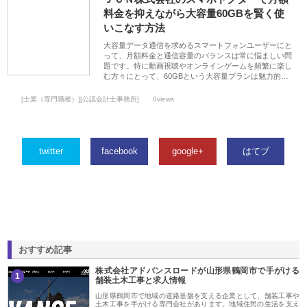
料金を抑えながら大容量60GBを賢く使
いこなす方法
大容量データ通信を求めるスマートフォンユーザーにと
って、月額料金と通信容量のバランスは常に悩ましい問
題です。特に動画視聴やオンラインゲームを頻繁に楽し
む方々にとって、60GBという大容量プランは魅力的…
[士業（専門職種）][公認会計士事務所]
0views
twitter
facebook
google+
はてブ
おすすめ記事
株式会社アドバンスロードが山形県鶴岡市で手がける
1
舗装土木工事と求人情報
山形県鶴岡市で地域の道路基盤を支える企業として、舗装工事や
土木工事を手がける専門会社があります。地域住民の生活を支え