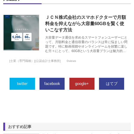
ＪＣＮ株式会社のスマホドクターで月額
料金を抑えながら大容量60GBを賢く使
いこなす方法
大容量データ通信を求めるスマートフォンユーザーにと
って、月額料金と通信容量のバランスは常に悩ましい問
題です。特に動画視聴やオンラインゲームを頻繁に楽し
む方々にとって、60GBという大容量プランは魅力的…
[士業（専門職種）][公認会計士事務所]
0views
twitter
facebook
google+
はてブ
おすすめ記事