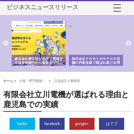
ビジネスニュースリリース
ノー
株式会社耕文社が品川で実現す
株式会社ナカモトがホテルや店
株
の専
る販促物製作から配送までワン
舗の内装改修で選ばれ続ける理
れ
ストップ対応
由
強
ホーム >
士業（専門職種）
>
公認会計士事務所
有限会社立川電機が選ばれる理由と
鹿児島での実績
twitter
facebook
google+
はてブ