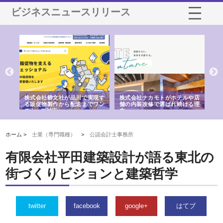
ビジネスニュースリリース
ノー
株式会社耕文社が品川で実現す
株式会社ナカモトがホテルや店
株
の専
る販促物製作から配送までワン
舗の内装改修で選ばれ続ける理
れ
ストップ対応
由
強
ホーム >
士業（専門職種）
>
公認会計士事務所
有限会社平田建築設計が語る東北の
街づくりビジョンと建築哲学
twitter
facebook
google+
はてブ