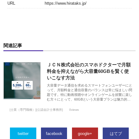
URL
https://www.hirataks.jp/
関連記事
ＪＣＮ株式会社のスマホドクターで月額
料金を抑えながら大容量60GBを賢く使
いこなす方法
大容量データ通信を求めるスマートフォンユーザーにと
って、月額料金と通信容量のバランスは常に悩ましい問
題です。特に動画視聴やオンラインゲームを頻繁に楽し
む方々にとって、60GBという大容量プランは魅力的…
[士業（専門職種）][公認会計士事務所]
0views
twitter
facebook
google+
はてブ