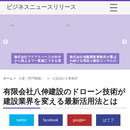
ビジネスニュースリリース
シー
株式会社アクアスペースが水中
株式会社地盤調査事務所が選ば
株
ム導
から陸上まで一貫施工できる理
れ続ける理由と建設コンサルの
ス
由
強み
ホーム >
士業（専門職種）
>
公認会計士事務所
有限会社八伸建設のドローン技術が
建設業界を変える最新活用法とは
twitter
facebook
google+
はてブ