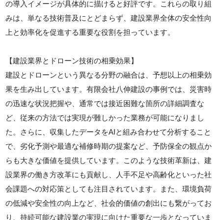
の導入イメージが具体的に描けると好評です。これらの取り組
みは、単なる技術普及にとどまらず、建設業界全体の安全性向
上と効率化を促進する重要な役割を担っています。
【建設業界とドローン技術の相乗効果】
建設とドローンという異なる分野の融合は、予想以上の相乗効
果を生み出しています。有限会社八伸建設の事例では、災害時
の迅速な状況把握や、通常では接近困難な箇所の詳細調査な
ど、従来の方法では実現が難しかった業務が可能になりまし
た。さらに、収集したデータをAIと組み合わせて分析すること
で、劣化予測や最適な補修時期の提案など、予防保全の観点か
らも大きな価値を提供しています。このような技術革新は、建
設業界の働き方改革にも貢献し、人手不足や高齢化といった社
会課題への対応策としても注目されています。また、環境負荷
の低減や安全性の向上など、社会的価値の創出にも繋がってお
り、持続可能な建設業の実現に向けた重要な一歩となっていま