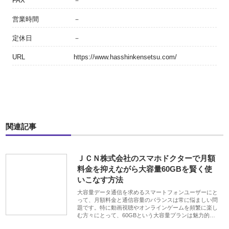
FAX
－
営業時間
－
定休日
－
URL
https://www.hasshinkensetsu.com/
関連記事
ＪＣＮ株式会社のスマホドクターで月額
料金を抑えながら大容量60GBを賢く使
いこなす方法
大容量データ通信を求めるスマートフォンユーザーにと
って、月額料金と通信容量のバランスは常に悩ましい問
題です。特に動画視聴やオンラインゲームを頻繁に楽し
む方々にとって、60GBという大容量プランは魅力的…