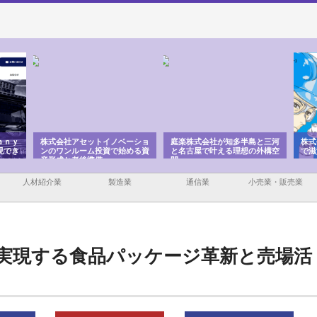
ａｎｙ
株式会社アセットイノベーショ
庭楽株式会社が知多半島と三河
株式
現でき
ンのワンルーム投資で始める資
と名古屋で叶える理想の外構空
で滋
産形成と老後準備
間
人材紹介業
製造業
通信業
小売業・販売業
実現する食品パッケージ革新と売場活