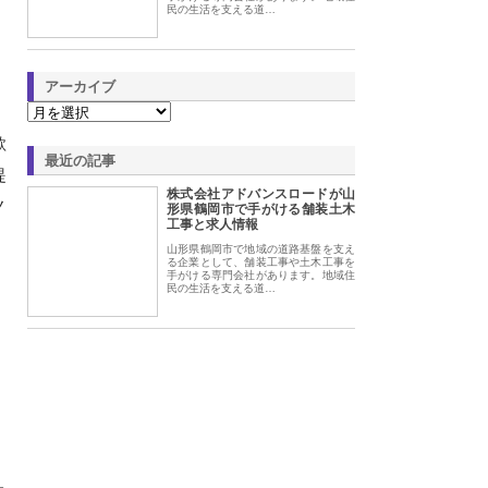
民の生活を支える道…
アーカイブ
欲
最近の記事
提
株式会社アドバンスロードが山
ノ
形県鶴岡市で手がける舗装土木
工事と求人情報
山形県鶴岡市で地域の道路基盤を支え
る企業として、舗装工事や土木工事を
手がける専門会社があります。地域住
民の生活を支える道…