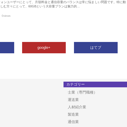
フォンユーザーにとって、月額料金と通信容量のバランスは常に悩ましい問題です。特に動
しむ方々にとって、60GBという大容量プランは魅力的…
0views
google+
はてブ
カテゴリー
士業（専門職種）
運送業
人材紹介業
製造業
通信業