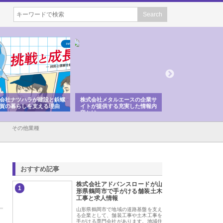
会社ナツハラが建設と鋲螺
株式会社メタルエースの企業サ
株式会社ＣＳＡの事
賀の暮らしを支える理由
イトが提供する充実した情報内
みを徹底解説
容とは
その他業種
おすすめ記事
株式会社アドバンスロードが山
1
形県鶴岡市で手がける舗装土木
工事と求人情報
山形県鶴岡市で地域の道路基盤を支え
る企業として、舗装工事や土木工事を
手がける専門会社があります。地域住