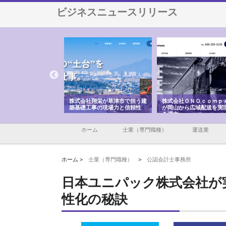
ビジネスニュースリリース
ハクシンが大阪で選ば
株式会社翔栄が草津市で担う建
株式会社ＯＮＯｃｏｍｐ
工事の実績と強み
築基礎工事の現場力と信頼性
が岡山から広域配送を実
る理由
ホーム
士業（専門職種）
運送業
ホーム >
士業（専門職種）
>
公認会計士事務所
日本ユニパック株式会社が
性化の秘訣