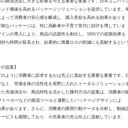
者の購買決定に大きな影響を与える重要な要素です。日本ユニパッ
ランド価値を高めるパッケージソリューションを提供しています。
によって消費者の安心感を醸成し、購入意欲を高める効果がありま
可能なパッケージは、特に高齢者や子育て世代に好評を博していま
インの導入により、商品の話題性を創出し、SNSでの拡散効果も
棚持ち時間が延長され、結果的に廃棄ロスの削減にも貢献するとい
ンの提案】
どのように消費者に訴求するかは売上に直結する重要な要素です。
でなく、売場全体の活性化を視野に入れたトータルソリューション
せた売場演出や、商品特性を活かした陳列方法の提案は、消費者の
フトーカーなどの販促ツールと連動したパッケージデザインによ
効果があります。さらに、消費者の購買行動データを分析し、動線
サービスも展開しており、小売業者の売上向上に貢献しています。