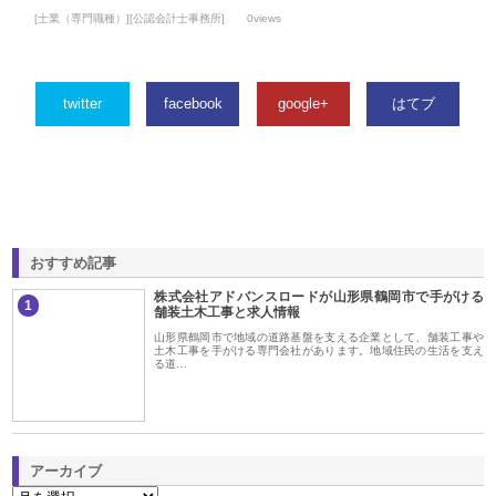
[士業（専門職種）][公認会計士事務所]
0views
twitter
facebook
google+
はてブ
おすすめ記事
株式会社アドバンスロードが山形県鶴岡市で手がける
1
舗装土木工事と求人情報
山形県鶴岡市で地域の道路基盤を支える企業として、舗装工事や
土木工事を手がける専門会社があります。地域住民の生活を支え
る道…
アーカイブ