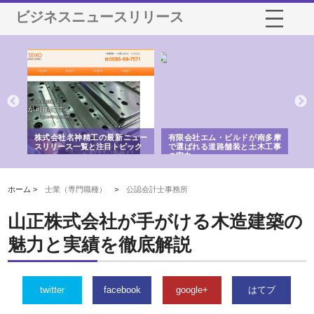
ビジネスニュースリリース
選ば
株式会社名神精工の最新ニュー
有限会社エム・ビルドが南多摩
有
ルの
スリリース一覧と注目トピック
で選ばれる道路舗装と土木工事
ネ
の実力
ホーム >
士業（専門職種）
>
公認会計士事務所
山正株式会社が手がける木造建築の
魅力と実績を徹底解説
twitter
facebook
google+
はてブ