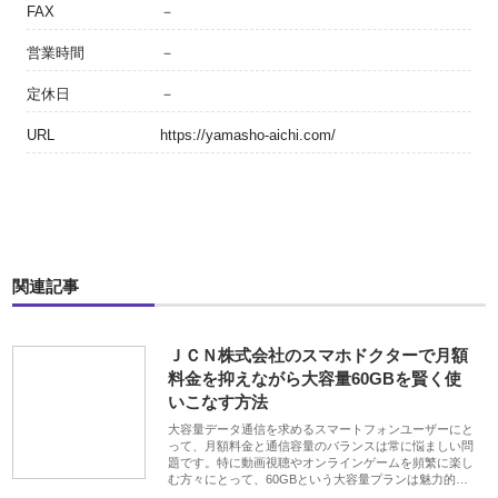
FAX
－
営業時間
－
定休日
－
URL
https://yamasho-aichi.com/
関連記事
ＪＣＮ株式会社のスマホドクターで月額
料金を抑えながら大容量60GBを賢く使
いこなす方法
大容量データ通信を求めるスマートフォンユーザーにと
って、月額料金と通信容量のバランスは常に悩ましい問
題です。特に動画視聴やオンラインゲームを頻繁に楽し
む方々にとって、60GBという大容量プランは魅力的…