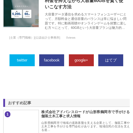
料金を抑えながら大容量60GBを賢く使
いこなす方法
大容量データ通信を求めるスマートフォンユーザーにと
って、月額料金と通信容量のバランスは常に悩ましい問
題です。特に動画視聴やオンラインゲームを頻繁に楽し
む方々にとって、60GBという大容量プランは魅力的…
[士業（専門職種）][公認会計士事務所]
0views
twitter
facebook
google+
はてブ
おすすめ記事
株式会社アドバンスロードが山形県鶴岡市で手がける
1
舗装土木工事と求人情報
山形県鶴岡市で地域の道路基盤を支える企業として、舗装工事や
土木工事を手がける専門会社があります。地域住民の生活を支え
る道…