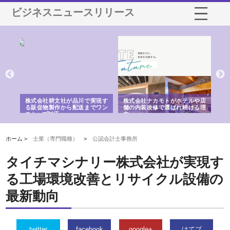
ビジネスニュースリリース
ノー
株式会社耕文社が品川で実現す
株式会社ナカモトがホテルや店
株
の専
る販促物製作から配送までワン
舗の内装改修で選ばれ続ける理
れ
ストップ対応
由
強
ホーム >
士業（専門職種）
>
公認会計士事務所
タイチマシナリー株式会社が実現す
る工場環境改善とリサイクル設備の
最新動向
twitter
facebook
google+
はてブ