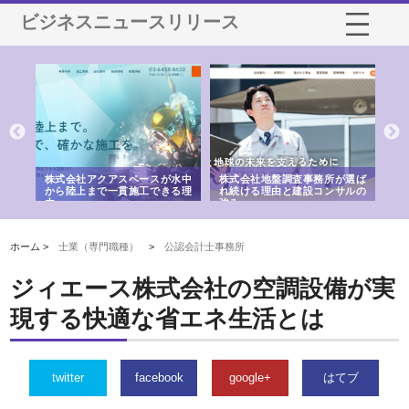
ビジネスニュースリリース
シー
株式会社アクアスペースが水中
株式会社地盤調査事務所が選ば
株
ム導
から陸上まで一貫施工できる理
れ続ける理由と建設コンサルの
ス
由
強み
ホーム >
士業（専門職種）
>
公認会計士事務所
ジィエース株式会社の空調設備が実
現する快適な省エネ生活とは
twitter
facebook
google+
はてブ