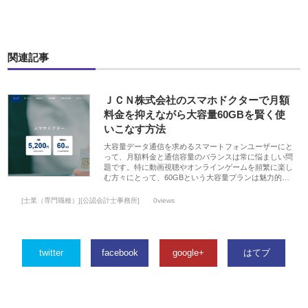
関連記事
ＪＣＮ株式会社のスマホドクターで月額
料金を抑えながら大容量60GBを賢く使
いこなす方法
大容量データ通信を求めるスマートフォンユーザーにと
って、月額料金と通信容量のバランスは常に悩ましい問
題です。特に動画視聴やオンラインゲームを頻繁に楽し
む方々にとって、60GBという大容量プランは魅力的…
[士業（専門職種）][公認会計士事務所]
0views
twitter
facebook
google+
はてブ