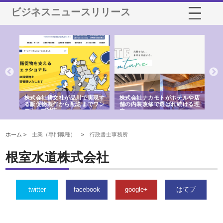
ビジネスニュースリリース
ノー
株式会社耕文社が品川で実現す
株式会社ナカモトがホテルや店
株
の専
る販促物製作から配送までワン
舗の内装改修で選ばれ続ける理
れ
ストップ対応
由
強
ホーム >
士業（専門職種）
>
行政書士事務所
根室水道株式会社
twitter
facebook
google+
はてブ