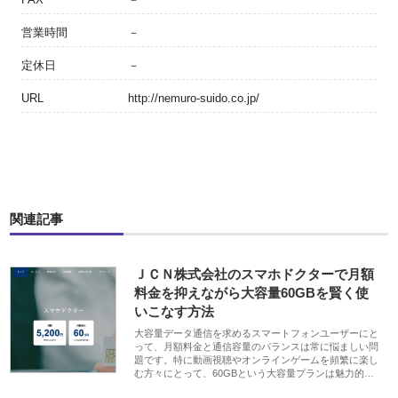
営業時間
－
定休日
－
URL
http://nemuro-suido.co.jp/
関連記事
ＪＣＮ株式会社のスマホドクターで月額
料金を抑えながら大容量60GBを賢く使
いこなす方法
大容量データ通信を求めるスマートフォンユーザーにと
って、月額料金と通信容量のバランスは常に悩ましい問
題です。特に動画視聴やオンラインゲームを頻繁に楽し
む方々にとって、60GBという大容量プランは魅力的…