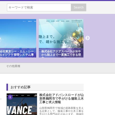
会社東京シー・エム・シー
株式会社アクアスペースが水中
株式会社地盤調査事
ISインフラ管理システム導
から陸上まで一貫施工できる理
れ続ける理由と建設
リット
由
強み
その他業種
おすすめ記事
株式会社アドバンスロードが山
1
形県鶴岡市で手がける舗装土木
工事と求人情報
山形県鶴岡市で地域の道路基盤を支え
る企業として、舗装工事や土木工事を
手がける専門会社があります。地域住