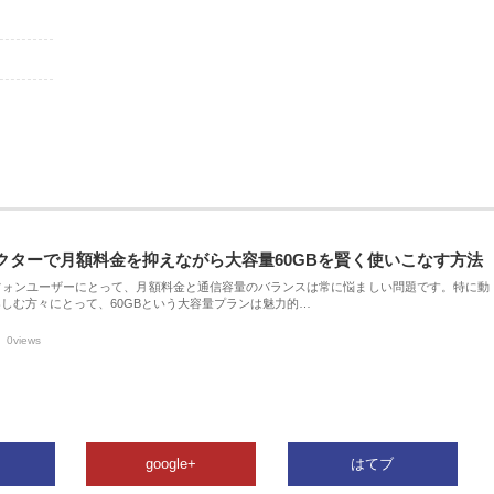
クターで月額料金を抑えながら大容量60GBを賢く使いこなす方法
フォンユーザーにとって、月額料金と通信容量のバランスは常に悩ましい問題です。特に動
しむ方々にとって、60GBという大容量プランは魅力的…
0views
google+
はてブ