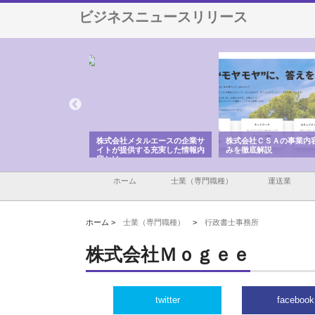
ビジネスニュースリリース
ナツハラが建設と鋲螺
株式会社メタルエースの企業サ
株式会社ＣＳＡの事業内
暮らしを支える理由
イトが提供する充実した情報内
みを徹底解説
容とは
ホーム
士業（専門職種）
運送業
ホーム >
士業（専門職種）
>
行政書士事務所
株式会社Ｍｏｇｅｅ
twitter
facebook