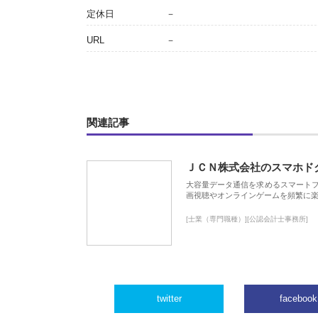
定休日
－
URL
－
関連記事
ＪＣＮ株式会社のスマホド
大容量データ通信を求めるスマート
画視聴やオンラインゲームを頻繁に楽
[士業（専門職種）][公認会計士事務所]
twitter
facebook