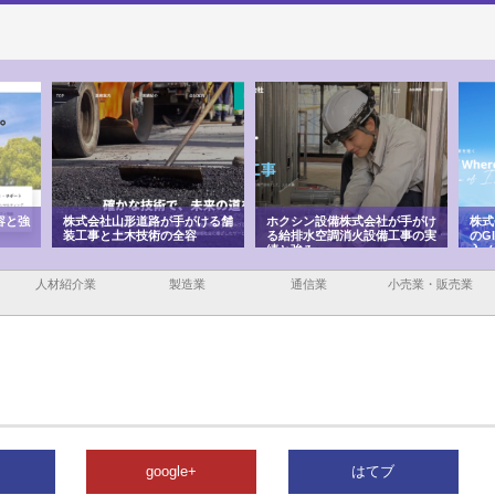
容と強
株式会社山形道路が手がける舗
ホクシン設備株式会社が手がけ
株式
装工事と土木技術の全容
る給排水空調消火設備工事の実
のG
績と強み
入メ
人材紹介業
製造業
通信業
小売業・販売業
google+
はてブ