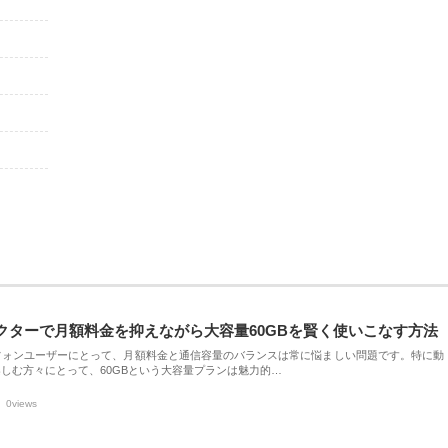
クターで月額料金を抑えながら大容量60GBを賢く使いこなす方法
フォンユーザーにとって、月額料金と通信容量のバランスは常に悩ましい問題です。特に動
しむ方々にとって、60GBという大容量プランは魅力的…
0views