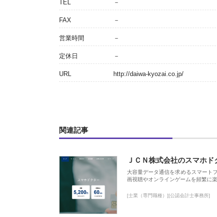
TEL
－
FAX
－
営業時間
－
定休日
－
URL
http://daiwa-kyozai.co.jp/
関連記事
ＪＣＮ株式会社のスマホド
大容量データ通信を求めるスマート
画視聴やオンラインゲームを頻繁に楽
[士業（専門職種）][公認会計士事務所]