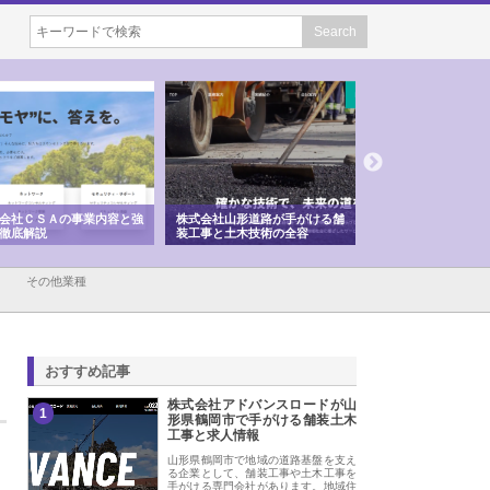
会社ＣＳＡの事業内容と強
株式会社山形道路が手がける舗
ホクシン設備株式会
徹底解説
装工事と土木技術の全容
る給排水空調消火設
績と強み
その他業種
おすすめ記事
株式会社アドバンスロードが山
1
形県鶴岡市で手がける舗装土木
工事と求人情報
山形県鶴岡市で地域の道路基盤を支え
る企業として、舗装工事や土木工事を
手がける専門会社があります。地域住