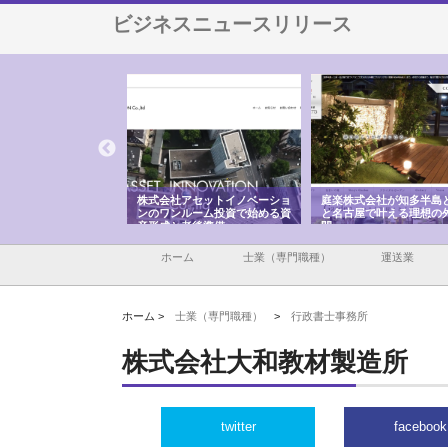
ビジネスニュースリリース
ＯＮＯｃｏｍｐａｎｙ
株式会社アセットイノベーショ
庭楽株式会社が知多半島
ら広域配送を実現でき
ンのワンルーム投資で始める資
と名古屋で叶える理想の
産形成と老後準備
間
ホーム
士業（専門職種）
運送業
ホーム >
士業（専門職種）
>
行政書士事務所
株式会社大和教材製造所
twitter
facebook