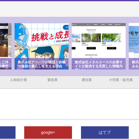
と三河
株式会社ナツハラが建設と鋲螺
株式会社メタルエースの企業サ
株式
外構空
で滋賀の暮らしを支える理由
イトが提供する充実した情報内
みを
容とは
人材紹介業
製造業
通信業
小売業・販売業
google+
はてブ