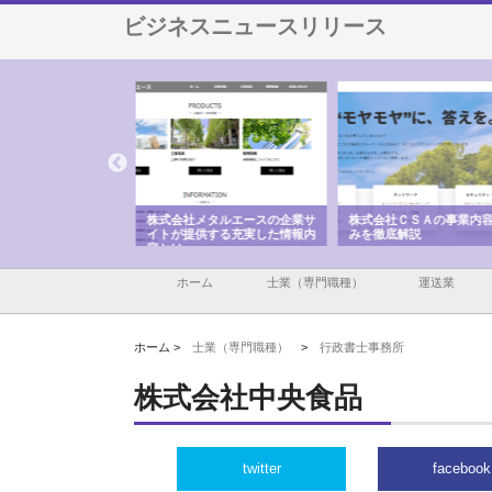
ビジネスニュースリリース
メタルエースの企業サ
株式会社ＣＳＡの事業内容と強
株式会社山形道路が手が
供する充実した情報内
みを徹底解説
装工事と土木技術の全容
ホーム
士業（専門職種）
運送業
ホーム >
士業（専門職種）
>
行政書士事務所
株式会社中央食品
twitter
facebook