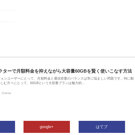
クターで月額料金を抑えながら大容量60GBを賢く使いこなす方法
フォンユーザーにとって、月額料金と通信容量のバランスは常に悩ましい問題です。特に動
しむ方々にとって、60GBという大容量プランは魅力的…
0views
google+
はてブ