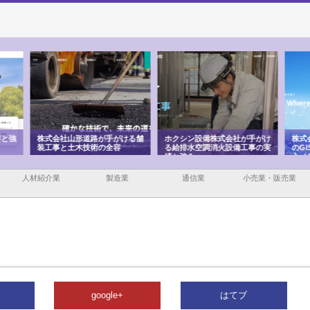
ける舗
ホクシン設備株式会社が手がけ
株式会社東京シー・エム・シー
株式
る給排水空調消火設備工事の実
のGISインフラ管理システム導
から
績と強み
入メリット
由
人材紹介業
製造業
通信業
小売業・販売業
google+
はてブ