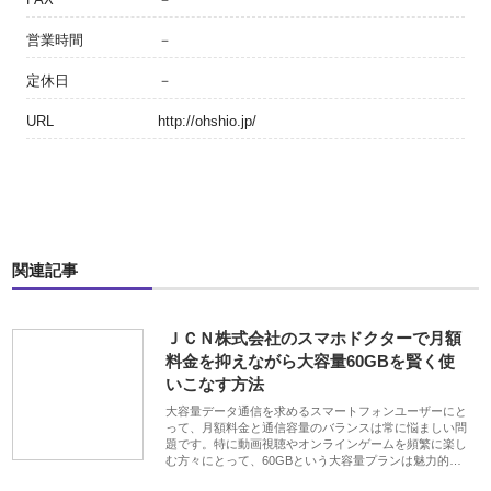
営業時間
－
定休日
－
URL
http://ohshio.jp/
関連記事
ＪＣＮ株式会社のスマホドクターで月額
料金を抑えながら大容量60GBを賢く使
いこなす方法
大容量データ通信を求めるスマートフォンユーザーにと
って、月額料金と通信容量のバランスは常に悩ましい問
題です。特に動画視聴やオンラインゲームを頻繁に楽し
む方々にとって、60GBという大容量プランは魅力的…