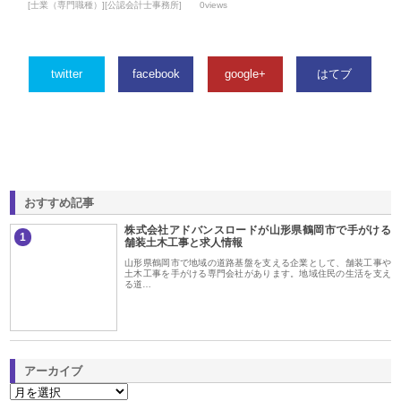
[士業（専門職種）][公認会計士事務所]
0views
twitter
facebook
google+
はてブ
おすすめ記事
株式会社アドバンスロードが山形県鶴岡市で手がける
1
舗装土木工事と求人情報
山形県鶴岡市で地域の道路基盤を支える企業として、舗装工事や
土木工事を手がける専門会社があります。地域住民の生活を支え
る道…
アーカイブ