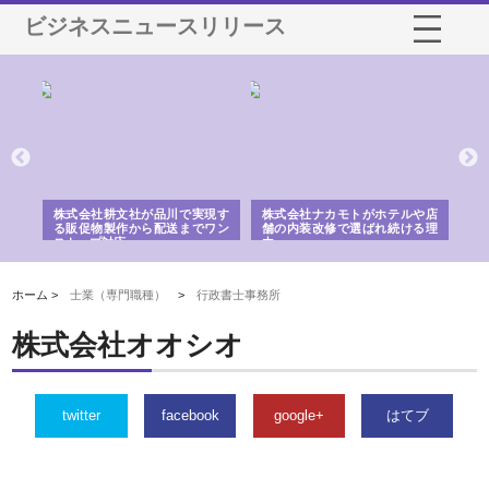
ビジネスニュースリリース
ノー
株式会社耕文社が品川で実現す
株式会社ナカモトがホテルや店
株
の専
る販促物製作から配送までワン
舗の内装改修で選ばれ続ける理
れ
ストップ対応
由
強
ホーム >
士業（専門職種）
>
行政書士事務所
株式会社オオシオ
twitter
facebook
google+
はてブ