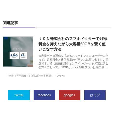
関連記事
ＪＣＮ株式会社のスマホドクターで月額
料金を抑えながら大容量60GBを賢く使
いこなす方法
大容量データ通信を求めるスマートフォンユーザーにと
って、月額料金と通信容量のバランスは常に悩ましい問
題です。特に動画視聴やオンラインゲームを頻繁に楽し
む方々にとって、60GBという大容量プランは魅力的…
[士業（専門職種）][公認会計士事務所]
0views
twitter
facebook
google+
はてブ