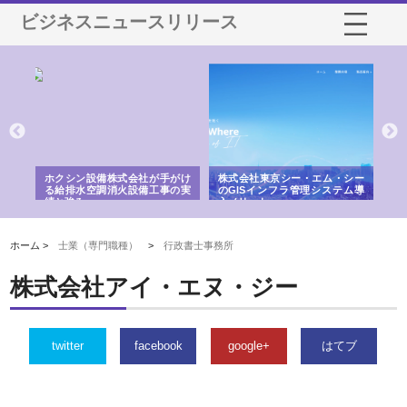
ビジネスニュースリリース
る舗
ホクシン設備株式会社が手がけ
株式会社東京シー・エム・シー
株
る給排水空調消火設備工事の実
のGISインフラ管理システム導
か
績と強み
入メリット
由
ホーム >
士業（専門職種）
>
行政書士事務所
株式会社アイ・エヌ・ジー
twitter
facebook
google+
はてブ