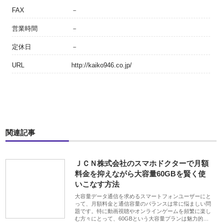
FAX
－
営業時間
－
定休日
－
URL
http://kaiko946.co.jp/
関連記事
ＪＣＮ株式会社のスマホドクターで月額
料金を抑えながら大容量60GBを賢く使
いこなす方法
大容量データ通信を求めるスマートフォンユーザーにと
って、月額料金と通信容量のバランスは常に悩ましい問
題です。特に動画視聴やオンラインゲームを頻繁に楽し
む方々にとって、60GBという大容量プランは魅力的…