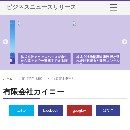
ビジネスニュースリリース
シー
株式会社アクアスペースが水中
株式会社地盤調査事務所が選ば
株
ム導
から陸上まで一貫施工できる理
れ続ける理由と建設コンサルの
ス
由
強み
ホーム >
士業（専門職種）
>
行政書士事務所
有限会社カイコー
twitter
facebook
google+
はてブ