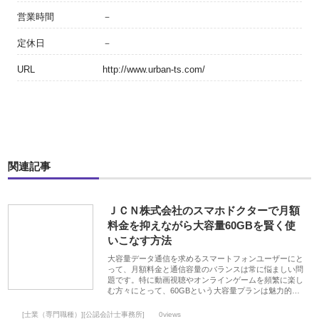
営業時間
－
定休日
－
URL
http://www.urban-ts.com/
関連記事
ＪＣＮ株式会社のスマホドクターで月額
料金を抑えながら大容量60GBを賢く使
いこなす方法
大容量データ通信を求めるスマートフォンユーザーにと
って、月額料金と通信容量のバランスは常に悩ましい問
題です。特に動画視聴やオンラインゲームを頻繁に楽し
む方々にとって、60GBという大容量プランは魅力的…
[士業（専門職種）][公認会計士事務所]
0views