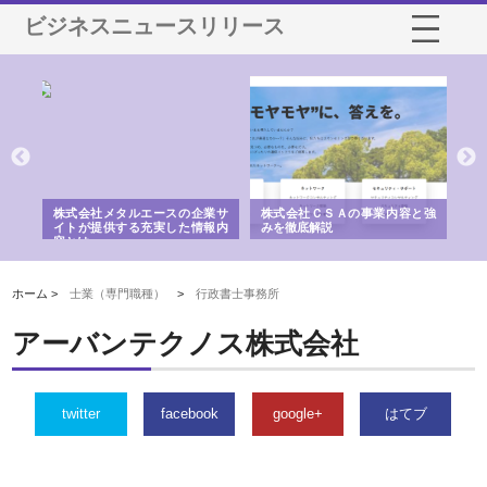
ビジネスニュースリリース
鋲螺
株式会社メタルエースの企業サ
株式会社ＣＳＡの事業内容と強
株
由
イトが提供する充実した情報内
みを徹底解説
装
容とは
ホーム >
士業（専門職種）
>
行政書士事務所
アーバンテクノス株式会社
twitter
facebook
google+
はてブ