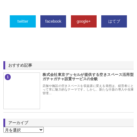
twitter
facebook
google+
はてブ
おすすめ記事
株式会社東京デッセルが提供する空きスペース活用型
1
ガチャガチャ設置サービスの全貌
店舗や施設の空きスペースを収益源に変える発想は、経営者にと
って常に魅力的なテーマです。しかし、新たな什器の導入や在庫
管理…
アーカイブ