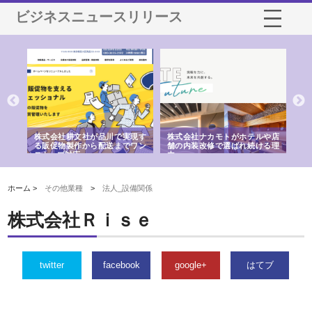
ビジネスニュースリリース
ノー
株式会社耕文社が品川で実現す
株式会社ナカモトがホテルや店
株
の専
る販促物製作から配送までワン
舗の内装改修で選ばれ続ける理
れ
ストップ対応
由
強
ホーム >
その他業種
>
法人_設備関係
株式会社Ｒｉｓｅ
twitter
facebook
google+
はてブ