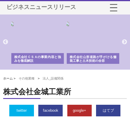
ビジネスニュースリリース
業サ
株式会社ＣＳＡの事業内容と強
株式会社山形道路が手がける舗
ホ
報内
みを徹底解説
装工事と土木技術の全容
る
績
ホーム >
その他業種
>
法人_設備関係
株式会社金城工業所
twitter
facebook
google+
はてブ