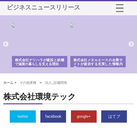
ビジネスニュースリリース
三河
株式会社ナツハラが建設と鋲螺
株式会社メタルエースの企業サ
株
構空
で滋賀の暮らしを支える理由
イトが提供する充実した情報内
み
容とは
ホーム >
その他業種
>
法人_設備関係
株式会社環境テック
twitter
facebook
google+
はてブ