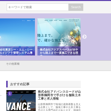
会社東京シー・エム・シー
株式会社アクアスペースが水中
株式会社地盤調査事
ISインフラ管理システム導
から陸上まで一貫施工できる理
れ続ける理由と建設
リット
由
強み
その他業種
おすすめ記事
株式会社アドバンスロードが山
1
形県鶴岡市で手がける舗装土木
工事と求人情報
山形県鶴岡市で地域の道路基盤を支え
る企業として、舗装工事や土木工事を
手がける専門会社があります。地域住