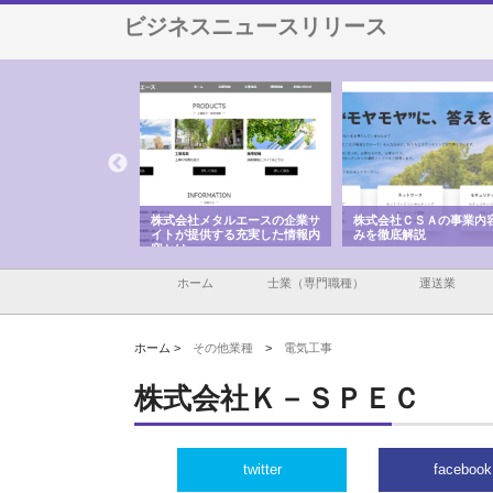
ビジネスニュースリリース
ナツハラが建設と鋲螺
株式会社メタルエースの企業サ
株式会社ＣＳＡの事業内
暮らしを支える理由
イトが提供する充実した情報内
みを徹底解説
容とは
ホーム
士業（専門職種）
運送業
ホーム >
その他業種
>
電気工事
株式会社Ｋ－ＳＰＥＣ
twitter
facebook