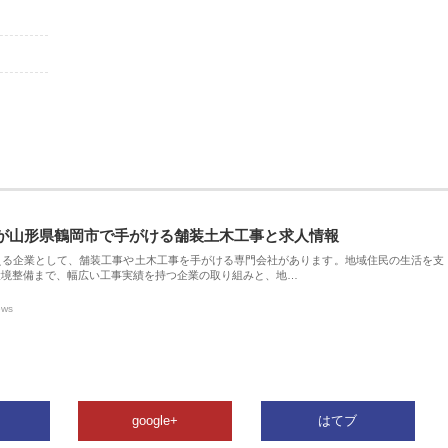
が山形県鶴岡市で手がける舗装土木工事と求人情報
える企業として、舗装工事や土木工事を手がける専門会社があります。地域住民の生活を支
環境整備まで、幅広い工事実績を持つ企業の取り組みと、地…
ews
google+
はてブ