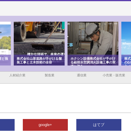
容と強
株式会社山形道路が手がける舗
ホクシン設備株式会社が手がけ
株式
装工事と土木技術の全容
る給排水空調消火設備工事の実
のG
績と強み
入メ
人材紹介業
製造業
通信業
小売業・販売業
google+
はてブ