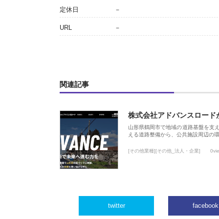
定休日
－
URL
－
関連記事
株式会社アドバンスロード
山形県鶴岡市で地域の道路基盤を支
える道路整備から、公共施設周辺の
[その他業種][その他_法人・企業]
0vi
twitter
facebook