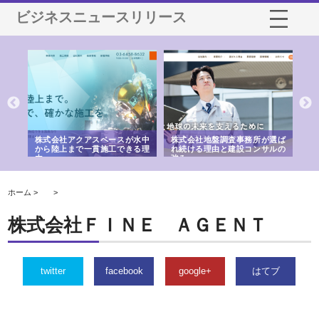
ビジネスニュースリリース
シー
株式会社アクアスペースが水中
株式会社地盤調査事務所が選ば
株
ム導
から陸上まで一貫施工できる理
れ続ける理由と建設コンサルの
ス
由
強み
ホーム >
>
株式会社ＦＩＮＥ ＡＧＥＮＴ
twitter
facebook
google+
はてブ